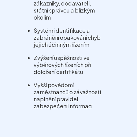
zákazníky, dodavateli,
státní správou a blízkým
okolím
Systém identifikace a
zabránění opakování chyb
jejich účinným řízením
Zvýšení úspěšnosti ve
výběrových řízeních při
doložení certifikátu
Vyšší povědomí
zaměstnanců o závažnosti
naplnění pravidel
zabezpečení informací