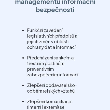
managementu informační
bezpečnosti
Funkční zavedení
legislativních předpisů a
jejich změn v oblasti
ochrany dat a informací
Předcházení sankcím a
trestním postihům
preventivním
zabezpečením informací
Zlepšení dodavatelsko-
odběratelských vztahů
Zlepšení komunikace
(interní i externí) se