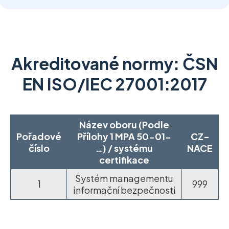
Akreditované normy: ČSN
EN ISO/IEC 27001:2017
Název oboru (Podle
Pořadové
Přílohy 1 MPA 50-01-
CZ-
číslo
…) / systému
NACE
certifikace
Systém managementu
1
999
informační bezpečnosti