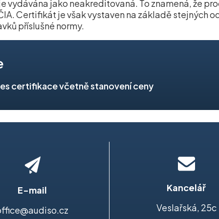
 je vydávána jako neakreditovaná. To znamená, že pro
IA. Certifikát je však vystaven na základě stejných o
avků příslušné normy.
e
ces certifikace včetně stanovení ceny
Kancelář
E-mail
Veslařská, 25c
office@audiso.cz