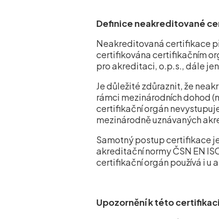
Definice neakreditované cer
Neakreditovaná certifikace p
certifikována certifikačním or
pro akreditaci, o.p.s., dále jen
Je důležité zdůraznit, že neak
rámci mezinárodních dohod (na
certifikační orgán nevystupuje
mezinárodně uznávaných akre
Samotný postup certifikace je
akreditační normy ČSN EN ISO/
certifikační orgán používá i 
Upozornění k této certifikac