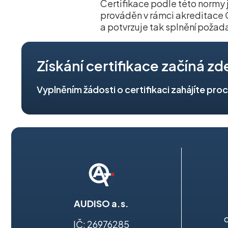
Certifikace podle této normy
prováděn v rámci akreditace Č
a potvrzuje tak splnění požad
Získání certifikace začíná zd
Vyplněním žádosti o certifikaci zahájíte pro
AUDISO a.s.
IČ: 26976285