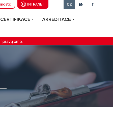
nnosti:
INTRANET
CZ
EN
IT
 CERTIFIKACE
AKREDITACE
připravujeme.