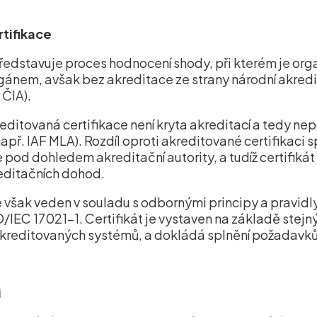
tifikace
ředstavuje proces hodnocení shody, při kterém je or
gánem, avšak bez akreditace ze strany národní akredit
 ČIA).
reditovaná certifikace není kryta akreditací a tedy ne
př. IAF MLA). Rozdíl oproti akreditované certifikaci s
 pod dohledem akreditační autority, a tudíž certifikát
ditačních dohod.
 však veden v souladu s odbornými principy a pravidly
IEC 17021-1. Certifikát je vystaven na základě stej
u akreditovaných systémů, a dokládá splnění požadavk
i