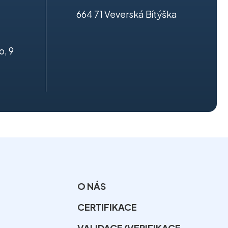
664 71 Veverská Bítýška
o, 9
O NÁS
CERTIFIKACE
VALIDACE/VERIFIKACE