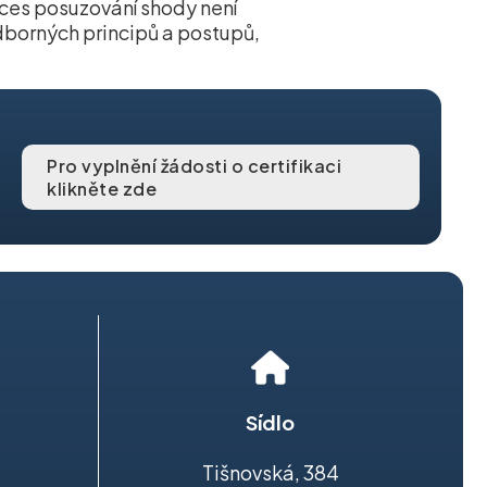
ces posuzování shody není
dborných principů a postupů,
Pro vyplnění žádosti o certifikaci
klikněte zde
Sídlo
Tišnovská, 384