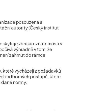
ganizace posouzena a
ační autority (Český institut
poskytuje záruku uznatelnosti v
počívá výhradně v tom, že
 není zahrnut do rámce
, které vycházejí z požadavků
ných odborných postupů, které
ů dané normy.