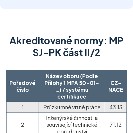
Akreditované normy: MP
SJ-PK část II/2
Název oboru (Podle
Pořadové
Přílohy 1 MPA 50-01-
CZ-
číslo
…) / systému
NACE
certifikace
1
Průzkumné vrtné práce
43.13
Inženýrské činnosti a
2
související technické
71.12
poradenství