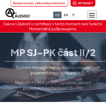
Revize norem, zákonné povinnosti:
INTRANET
CZ
EN
IT
Sekce s žádostí o certifikaci v tento moment není funkční.
Momentálně ji připravujeme.
MP SJ-PK část II/2
Systém managementu kvality v oboru
pozemních komunikací
Metodický pokyn (MP) systému jakosti
pozemních komunikací (SJ-PK)