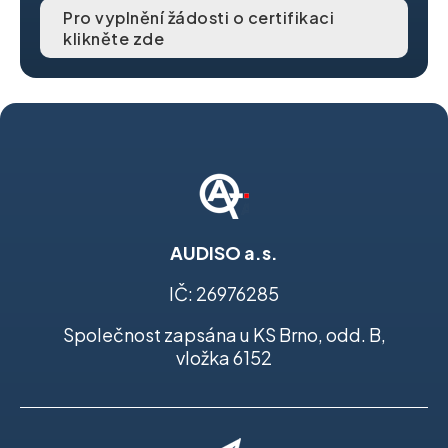
Pro vyplnění žádosti o certifikaci
klikněte zde
AUDISO a.s.
IČ: 26976285
Společnost zapsána u KS Brno, odd. B,
vložka 6152