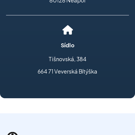
80128 Neapol
Sídlo
Tišnovská, 384
664 71 Veverská Bítýška