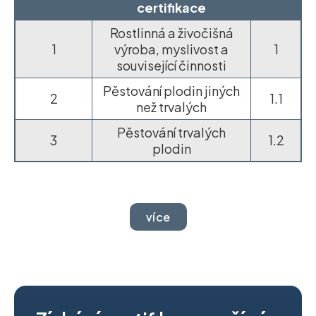
certifikace
Rostlinná a živočišná
1
výroba, myslivost a
1
související činnosti
Pěstování plodin jiných
2
1.1
než trvalých
Pěstování trvalých
3
1.2
plodin
více