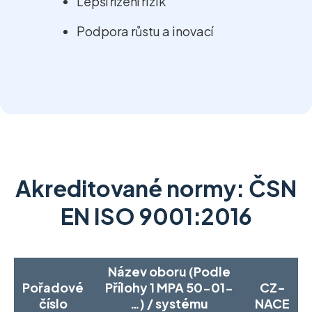
Lepší řízení rizik
Podpora růstu a inovací
Akreditované normy: ČSN
EN ISO 9001:2016
Název oboru (Podle
Pořadové
Přílohy 1 MPA 50-01-
CZ-
číslo
…) / systému
NACE