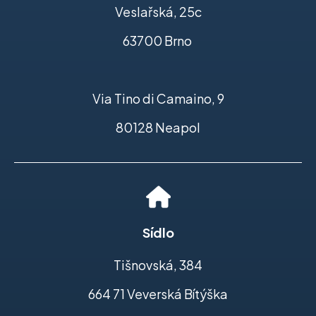
Veslařská, 25c
63700 Brno
Via Tino di Camaino, 9
80128 Neapol
Sídlo
Tišnovská, 384
664 71 Veverská Bítýška