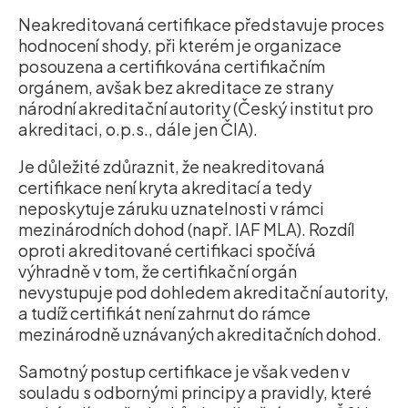
Neakreditovaná certifikace představuje proces
hodnocení shody, při kterém je organizace
posouzena a certifikována certifikačním
orgánem, avšak bez akreditace ze strany
národní akreditační autority (Český institut pro
akreditaci, o.p.s., dále jen ČIA).
Je důležité zdůraznit, že neakreditovaná
certifikace není kryta akreditací a tedy
neposkytuje záruku uznatelnosti v rámci
mezinárodních dohod (např. IAF MLA). Rozdíl
oproti akreditované certifikaci spočívá
výhradně v tom, že certifikační orgán
nevystupuje pod dohledem akreditační autority,
a tudíž certifikát není zahrnut do rámce
mezinárodně uznávaných akreditačních dohod.
Samotný postup certifikace je však veden v
souladu s odbornými principy a pravidly, které