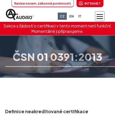
Revize norem, zákonné povinnosti:
INTRANET
CZ
EN
IT
Sekce s žádostí o certifikaci v tento moment není funkční.
Momentálně ji připravujeme.
ČSN 01 0391:2013
Definice neakreditované certifikace