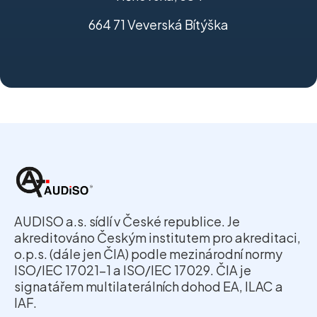
664 71 Veverská Bítýška
AUDISO a.s. sídlí v České republice. Je
akreditováno Českým institutem pro akreditaci,
o.p.s. (dále jen ČIA) podle mezinárodní normy
ISO/IEC 17021-1 a ISO/IEC 17029. ČIA je
signatářem multilaterálních dohod EA, ILAC a
IAF.