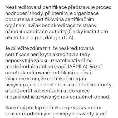
Neakreditovaná certifikace představuje proces
hodnocení shody, při kterém je organizace
posouzena a certifikována certifikačním
orgánem, avšak bez akreditace ze strany
národní akreditační autority (Český institut pro
akreditaci, o.p.s., dále jen ČIA).
Je důležité zdůraznit, že neakreditovaná
certifikace není kryta akreditací a tedy
neposkytuje záruku uznatelnosti v rámci
mezinárodních dohod (např. IAF MLA). Rozdíl
oproti akreditované certifikaci spočívá
výhradně v tom, že certifikační orgán
nevystupuje pod dohledem akreditační autority,
a tudíž certifikát není zahrnut do rámce
mezinárodně uznávaných akreditačních dohod.
Samotný postup certifikace je však veden v
souladu s odbornými principy a pravidly, které