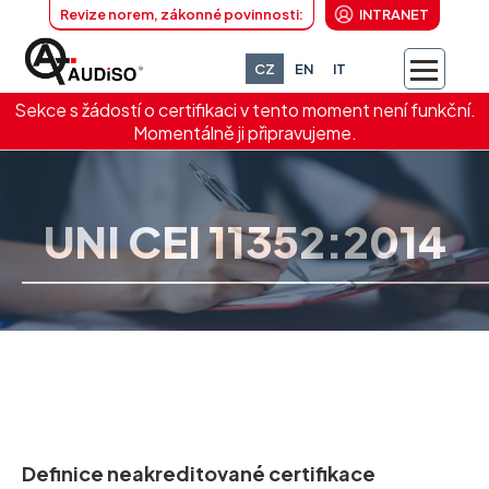
Revize norem, zákonné povinnosti:
INTRANET
CZ
EN
IT
Sekce s žádostí o certifikaci v tento moment není funkční.
Momentálně ji připravujeme.
UNI CEI 11352:2014
Definice neakreditované certifikace