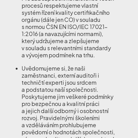
procesů respektujeme vlastní
systém řízení kvality certifikačního
orgánu (dále jen CO) v souladu
s normou ČSN EN ISO/IEC 17021-
1:2016 (a navazujícími normami),
který udržujeme a zlepšujeme
v souladu s relevantními standardy
a vývojem podmínek na trhu.
Uvědomujeme si, že naši
zaměstnanci, externí auditoři i
techničtí experti jsou srdcem
a podstatou naší společnosti.
Poskytujeme jim veškeré podmínky
pro bezpečnou a kvalitní práci
a jejich další odborný i osobnostní
rozvoj. Pravidelnými školeními
a vzděláváním prohlubujeme
povědomí o hodnotách společnosti,