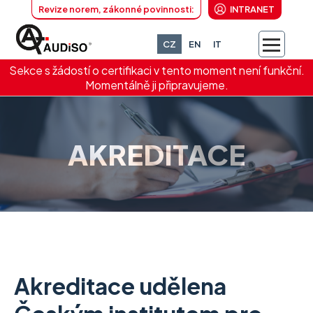
Revize norem, zákonné povinnosti:
INTRANET
CZ
EN
IT
Sekce s žádostí o certifikaci v tento moment není funkční.
Momentálně ji připravujeme.
AKREDITACE
Akreditace udělena