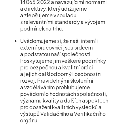
14065:2022 a navazujícími normami
a direktivy, který udržujeme
a zlepšujeme v souladu
s relevantními standardy a vývojem
podmínek na trhu.
Uvědomujeme si, že naši interní i
externí pracovníci jsou srdcem
a podstatou naší společnosti.
Poskytujeme jim veškeré podmínky
pro bezpečnou a kvalitní práci
a jejich další odborný i osobnostní
rozvoj. Pravidelnými školeními
a vzděláváním prohlubujeme
povědomí o hodnotách společnosti,
významu kvality a dalších aspektech
pro dosažení kvalitních výsledků a
výstupů Validačního a Verifikačního
orgánu.